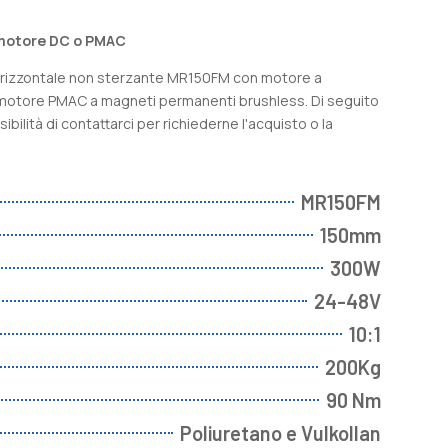
 motore DC o PMAC
orizzontale non sterzante MR150FM con motore a
motore PMAC a magneti permanenti brushless. Di seguito
ssibilità di contattarci per richiederne l'acquisto o la
MR150FM
150mm
300W
24-48V
10:1
200Kg
90 Nm
Poliuretano e Vulkollan