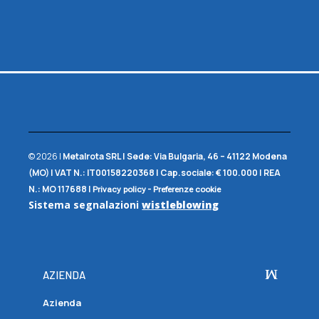
© 2026 |
Metalrota SRL
|
Sede:
Via Bulgaria, 46 – 41122 Modena
(MO) |
VAT N.:
IT00158220368 |
Cap.sociale:
€ 100.000 |
REA
N.:
MO 117688
|
-
Privacy policy
Preferenze cookie
Sistema segnalazioni
wistleblowing
AZIENDA
Azienda