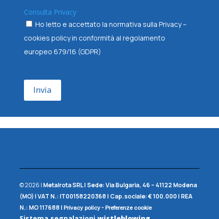
Consulta Privacy
Ho letto e accettato la normativa sulla Privacy –
cookies policy in conformità al regolamento
europeo 679/16 (GDPR)
Invia
© 2026 |
Metalrota SRL
|
Sede:
Via Bulgaria, 46 – 41122 Modena
(MO) |
VAT N.:
IT00158220368 |
Cap.sociale:
€ 100.000 |
REA
N.:
MO 117688
|
-
Privacy policy
Preferenze cookie
Sistema segnalazioni
wistleblowing