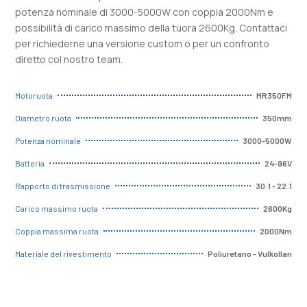
potenza nominale di 3000-5000W con coppia 2000Nm e
possibilità di carico massimo della tuora 2600Kg. Contattaci
per richiederne una versione custom o per un confronto
diretto col nostro team.
MR350FM
Motoruota
350mm
Diametro ruota
3000-5000W
Potenza nominale
24-96V
Batteria
30:1 - 22:1
Rapporto di trasmissione
2600Kg
Carico massimo ruota
2000Nm
Coppia massima ruota
Poliuretano - Vulkollan
Materiale del rivestimento