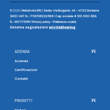
© 2026 |
Metalrota SRL
|
Sede:
Via Bulgaria, 46 – 41122 Modena
(MO) |
VAT N.:
IT00158220368 |
Cap.sociale:
€ 100.000 |
REA
N.:
MO 117688
|
-
Privacy policy
Preferenze cookie
Sistema segnalazioni
wistleblowing
AZIENDA
Azienda
Certificazioni
Contatti
PRODOTTI
Motori