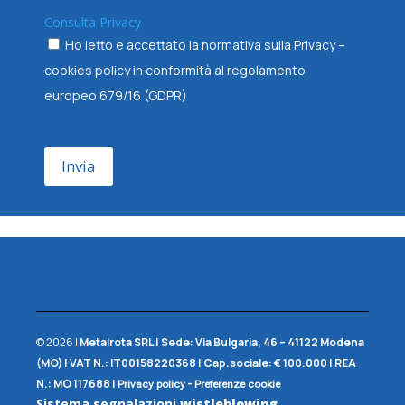
Consulta Privacy
Ho letto e accettato la normativa sulla Privacy –
cookies policy in conformità al regolamento
europeo 679/16 (GDPR)
Invia
© 2026 |
Metalrota SRL
|
Sede:
Via Bulgaria, 46 – 41122 Modena
(MO) |
VAT N.:
IT00158220368 |
Cap.sociale:
€ 100.000 |
REA
N.:
MO 117688
|
-
Privacy policy
Preferenze cookie
Sistema segnalazioni
wistleblowing