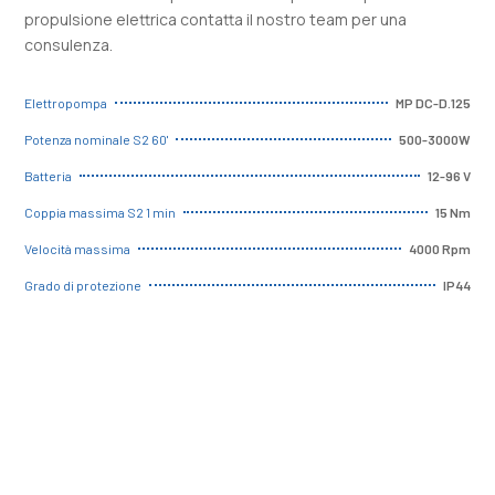
propulsione elettrica contatta il nostro team per una
consulenza.
MP DC-D.125
Elettropompa
500-3000W
Potenza nominale S2 60'
12-96 V
Batteria
15 Nm
Coppia massima S2 1 min
4000 Rpm
Velocità massima
IP44
Grado di protezione