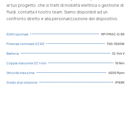
al tuo progetto, che si tratti di mobilità elettrica o gestione di
fluidi, contatta il nostro team. Siamo disponibili ad un
confronto diretto e alla personalizzazione del dispositivo.
MP PMAC-D.90
Elettropompa
700-1500W
Potenza nominale S2 60'
12-144 V
Batteria
10 Nm
Coppia massima S2 1 min
4500 Rpm
Velocità massima
IP69K
Grado di protezione